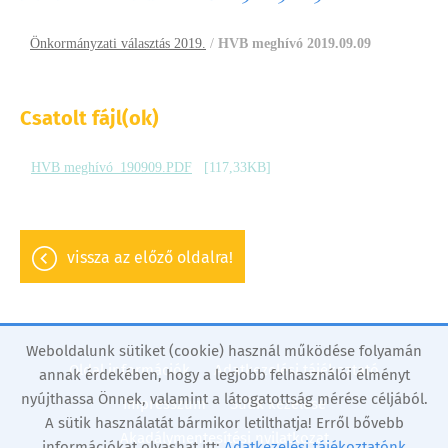
Önkormányzati választás 2019.
/
HVB meghívó 2019.09.09
Csatolt fájl(ok)
HVB meghívó_190909.PDF
[117,33KB]
vissza az előző oldalra!
Weboldalunk sütiket (cookie) használ működése folyamán
Oldal információk
Adatkezelési tájékoztató
annak érdekében, hogy a legjobb felhasználói élményt
nyújthassa Önnek, valamint a látogatottság mérése céljából.
Impresszum
Sütik kezelése
A sütik használatát bármikor letilthatja! Erről bővebb
Akadálymentesítési nyilatkozat
információkat olvashat itt:
Adatkezelési tájékoztatónk