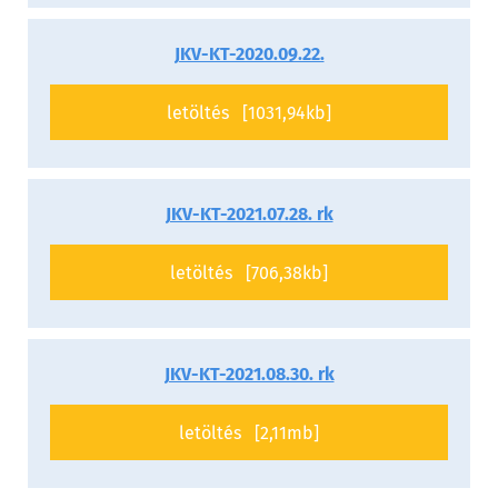
JKV-KT-2020.09.22.
letöltés [1031,94kb]
JKV-KT-2021.07.28. rk
letöltés [706,38kb]
JKV-KT-2021.08.30. rk
letöltés [2,11mb]