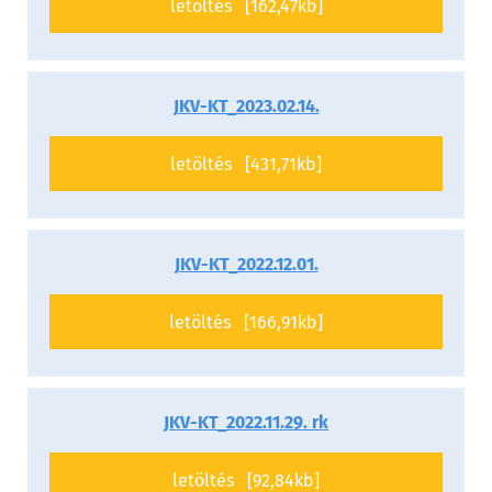
letöltés [162,47kb]
JKV-KT_2023.02.14.
letöltés [431,71kb]
JKV-KT_2022.12.01.
letöltés [166,91kb]
JKV-KT_2022.11.29. rk
letöltés [92,84kb]