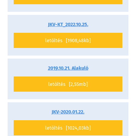
JKV-KT_2022.10.25.
letöltés [1908,48kb]
2019.10.21. Alakuló
letöltés [2,55mb]
JKV-2020.01.22.
letöltés [1024,03kb]