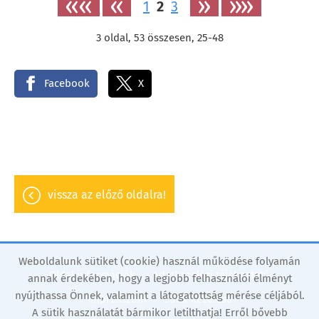
««
«
»
»»
1
2
3
3
oldal,
53
összesen,
25-48
Facebook
X
vissza az előző oldalra!
Weboldalunk sütiket (cookie) használ működése folyamán
Oldal információk
Adatkezelési tájékoztató
annak érdekében, hogy a legjobb felhasználói élményt
nyújthassa Önnek, valamint a látogatottság mérése céljából.
Impresszum
Sütik kezelése
A sütik használatát bármikor letilthatja! Erről bővebb